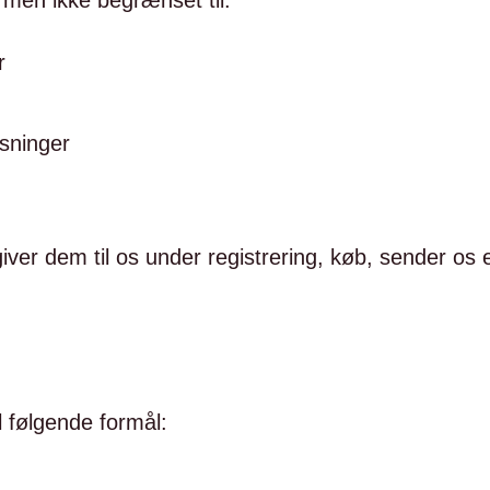
 men ikke begrænset til:
r
ysninger
 giver dem til os under registrering, køb, sender os
l følgende formål: