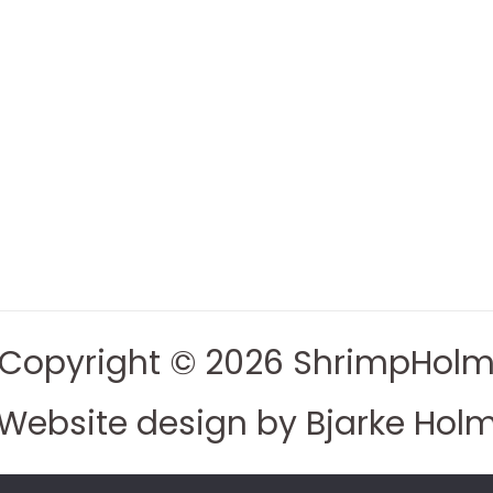
Copyright © 2026 ShrimpHol
Website design by Bjarke Hol
le Produkter
Vejledning
Om Shr