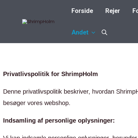
Gå
Forside
Rejer
F
til
indholdet
Andet
Privatlivspolitik for ShrimpHolm
Denne privatlivspolitik beskriver, hvordan Shrimp
besøger vores webshop.
Indsamling af personlige oplysninger: