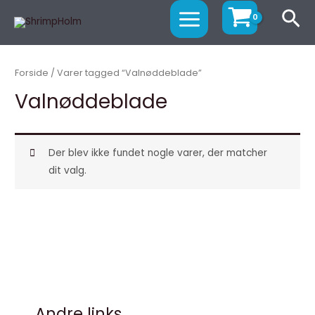
Gå
MAIN
Sø
til
MENU
indholdet
Forside
/ Varer tagged “Valnøddeblade”
Valnøddeblade
Der blev ikke fundet nogle varer, der matcher
dit valg.
Andre links