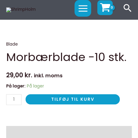
Gå
MAIN
Sø
til
MENU
indholdet
Morbærblade
-10
Blade
stk.
Morbærblade -10 stk.
antal
29,00
kr.
inkl. moms
På lager:
På lager
TILFØJ TIL KURV
Beskrivelse