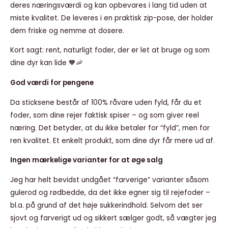
deres næringsværdi og kan opbevares i lang tid uden at
miste kvalitet. De leveres i en praktisk zip-pose, der holder
dem friske og nemme at dosere.
Kort sagt: rent, naturligt foder, der er let at bruge og som
dine dyr kan lide 🧡🦐
God værdi for pengene
Da sticksene består af 100% råvare uden fyld, får du et
foder, som dine rejer faktisk spiser – og som giver reel
næring. Det betyder, at du ikke betaler for “fyld”, men for
ren kvalitet. Et enkelt produkt, som dine dyr får mere ud af.
Ingen mærkelige varianter for at øge salg
Jeg har helt bevidst undgået “farverige” varianter såsom
gulerod og rødbedde, da det ikke egner sig til rejefoder –
bl.a. på grund af det høje sukkerindhold. Selvom det ser
sjovt og farverigt ud og sikkert sælger godt, så vægter jeg