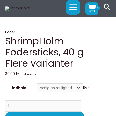
Gå
ShrimpHolm
Products
MAIN
Sø
til
Fodersticks,
search
MENU
indholdet
40
g
-
Foder
Flere
ShrimpHolm
varianter
Fodersticks, 40 g –
antal
Flere varianter
30,00
kr.
inkl. moms
Indhold
Ryd