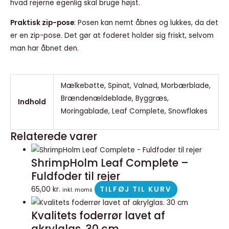
hvad rejerne egenlig skal bruge højst.
Praktisk zip-pose
: Posen kan nemt åbnes og lukkes, da det
er en zip-pose. Det gør at foderet holder sig friskt, selvom
man har åbnet den.
Mælkebøtte, Spinat, Valnød, Morbærblade,
Brændenældeblade, Byggræs,
Indhold
Moringablade, Leaf Complete, Snowflakes
Relaterede varer
ShrimpHolm Leaf Complete –
Fuldfoder til rejer
65,00
kr.
TILFØJ TIL KURV
inkl. moms
Kvalitets foderrør lavet af
akrylglas. 30 cm