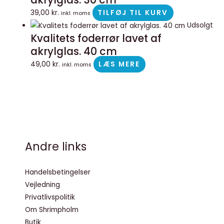
39,00
kr.
TILFØJ TIL KURV
inkl. moms
Udsolgt
Kvalitets foderrør lavet af
akrylglas. 40 cm
49,00
kr.
LÆS MERE
inkl. moms
Andre links
Handelsbetingelser
Vejledning
Privatlivspolitik
Om Shrimpholm
Butik