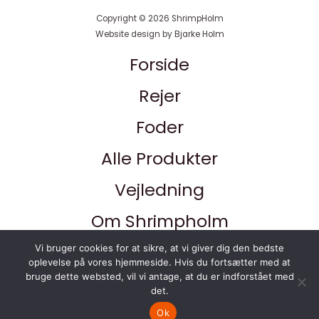
Copyright © 2026 ShrimpHolm
Website design by Bjarke Holm
Forside
Rejer
Foder
Alle Produkter
Vejledning
Om Shrimpholm
Kontakt
Vi bruger cookies for at sikre, at vi giver dig den bedste
oplevelse på vores hjemmeside. Hvis du fortsætter med at
bruge dette websted, vil vi antage, at du er indforstået med
Andet
det.
Ok