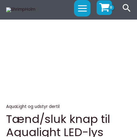
Gå
MAIN
Sø
til
MENU
indholdet
Tænd/sluk
knap
til
Aqualight
LED-
lys
antal
AquaLight og udstyr dertil
Tænd/sluk knap til
Aqualight LED-lys