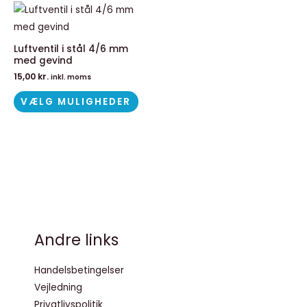
Dette
vare
har
Luftventil i stål 4/6 mm
med gevind
flere
15,00
kr.
varianter.
inkl. moms
Mulighederne
VÆLG MULIGHEDER
kan
vælges
på
varesiden
Andre links
Handelsbetingelser
Vejledning
Privatlivspolitik