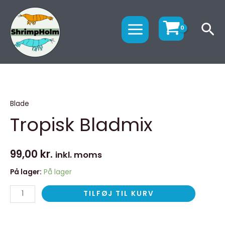
Gå
MAIN
til
MENU
Sø
indholdet
Tropisk
Bladmix
Blade
antal
Tropisk Bladmix
99,00
kr.
inkl. moms
På lager:
På lager
TILFØJ TIL KURV